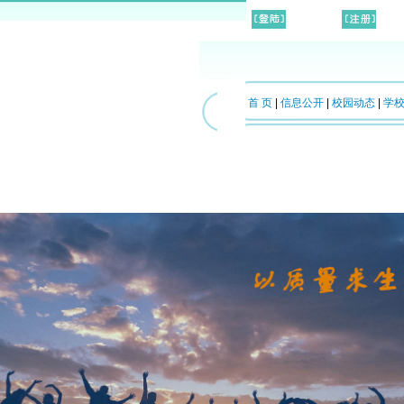
首 页
|
信息公开
|
校园动态
|
学