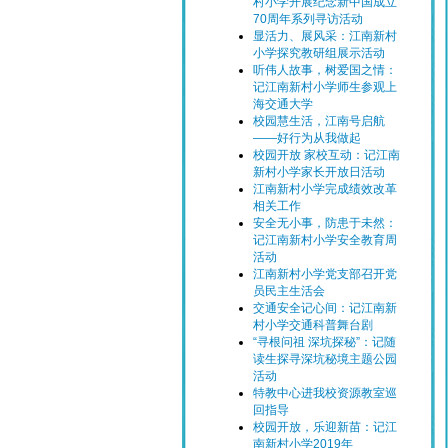
村小学开展纪念新中国成立
70周年系列寻访活动
显活力、展风采：江南新村
小学探究教研组展示活动
听伟人故事，树爱国之情：
记江南新村小学师生参观上
海交通大学
校园慧生活，江南号启航
——好行为从我做起
校园开放 家校互动：记江南
新村小学家长开放日活动
江南新村小学完成绩效改革
相关工作
安全无小事，防患于未然：
记江南新村小学安全教育周
活动
江南新村小学党支部召开党
员民主生活会
交通安全记心间：记江南新
村小学交通科普舞台剧
“寻根问祖 深坑探秘”：记随
读生探寻深坑秘境主题公园
活动
特教中心进我校资源教室巡
回指导
校园开放，乐迎新苗：记江
南新村小学2019年