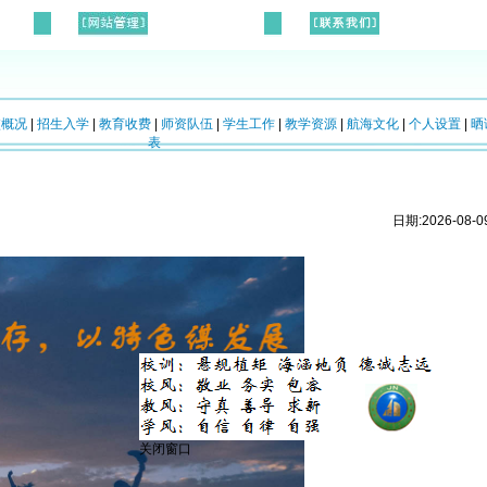
校概况
|
招生入学
|
教育收费
|
师资队伍
|
学生工作
|
教学资源
|
航海文化
|
个人设置
|
晒
表
日期:2026-08-