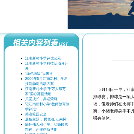
江南新村小学评优公示
江南新村小学科技活动月开
幕
“绿色班级”我来评
2006年5月江南新村小学科
技活动周活动方案
江南新村小学“千万人帮万
5
月
13
日一早，江
家”爱心募捐活动
排球赛，排球是一项
关爱成长，共话荣辱
场，但老师们在比赛
记江南新村小学“教师教育教
学评比”
爽、小储老师身手不
关注校园安全
强身健体。
展板主题： 民族魂 江南风
缅怀伟人邓小平、弘扬民族
精神、迎接崭新学期