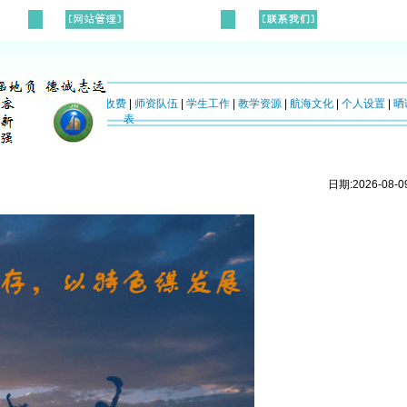
校概况
|
招生入学
|
教育收费
|
师资队伍
|
学生工作
|
教学资源
|
航海文化
|
个人设置
|
晒
表
日期:2026-08-