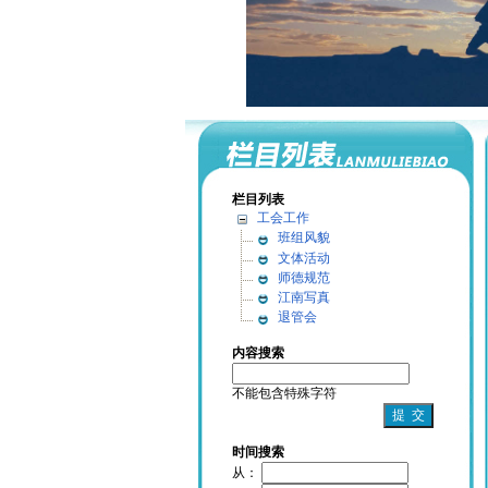
栏目列表
工会工作
班组风貌
文体活动
师德规范
江南写真
退管会
内容搜索
不能包含特殊字符
时间搜索
从：